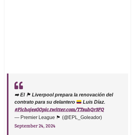
➡️
El
🏴󠁧󠁢󠁥󠁮󠁧󠁿
Liverpool prepara la renovación del
contrato para su delantero
Luis Díaz.
#FichajesGO
pic.twitter.com/TTsuhQr3FQ
— Premier League 🏴󠁧󠁢󠁥󠁮󠁧󠁿 (@EPL_Goleador)
September 24, 2024