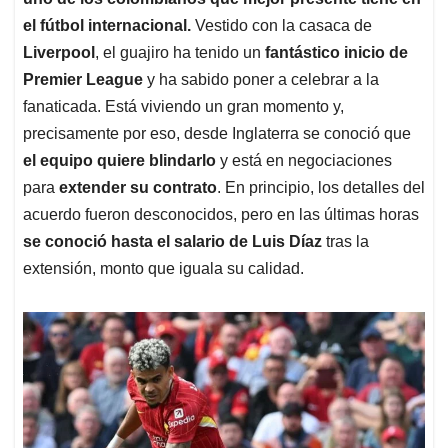
A
o
d
d
p
o
I
s
el fútbol internacional.
Vestido con la casaca de
p
k
n
Liverpool
, el guajiro ha tenido un
fantástico inicio de
Premier League
y ha sabido poner a celebrar a la
fanaticada. Está viviendo un gran momento y,
precisamente por eso, desde Inglaterra se conoció que
el equipo quiere blindarlo
y está en negociaciones
para
extender su contrato
. En principio, los detalles del
acuerdo fueron desconocidos, pero en las últimas horas
se conoció hasta el salario de Luis Díaz
tras la
extensión, monto que iguala su calidad.