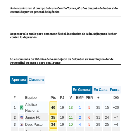
Así encontraron el cuerpo del cura Camilo Torres, 60 años después de haber sido
escondido por un general del Ejército
Regresar a la radio para comentar fútbol, la solución de Iván Mejía para luchar
contra la depresión
La casona más de 100 años de la embajada de Colombia en Washington donde
Petro afinó su cara a cara con Trump
Apertura
Clausura
En General
En Casa
Fuera
#
Equipo
Pts
PJ
V
EMP
PER
+
-
DG
Atletico
1
40
19
13
1
5
35
15
+20
Nacional
2
Junior FC
35
19
11
2
6
31
24
+7
3
Dep. Pasto
34
19
10
4
5
29
25
+4