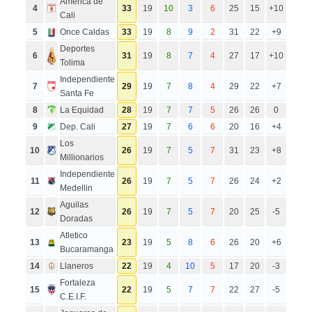
America de
4
33
19
10
3
6
25
15
+10
Cali
5
Once Caldas
33
19
8
9
2
31
22
+9
Deportes
6
31
19
8
7
4
27
17
+10
Tolima
Independiente
7
29
19
7
8
4
29
22
+7
Santa Fe
8
La Equidad
28
19
7
7
5
26
26
0
9
Dep. Cali
27
19
7
6
6
20
16
+4
Los
10
26
19
7
5
7
31
23
+8
Millionarios
Independiente
11
26
19
7
5
7
26
24
+2
Medellin
Aguilas
12
26
19
7
5
7
20
25
-5
Doradas
Atletico
13
23
19
5
8
6
26
20
+6
Bucaramanga
14
Llaneros
22
19
4
10
5
17
20
-3
Fortaleza
15
22
19
5
7
7
22
27
-5
C.E.I.F.