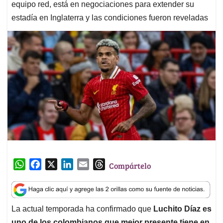
equipo red, está en negociaciones para extender su
estadía en Inglaterra y las condiciones fueron reveladas
W
F
X
L
E
T
Compártelo
h
a
i
m
h
a
c
n
a
r
t
e
k
i
e
La actual temporada ha confirmado que
Luchito Díaz es
s
b
e
l
a
uno de los colombianos que mejor presente tiene en