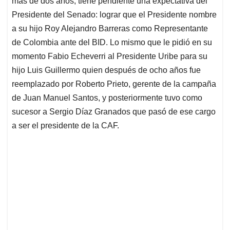
p
o
I
s
más de dos años, tiene pendiente una expectativa del
p
k
n
Presidente del Senado: lograr que el Presidente nombre
a su hijo Roy Alejandro Barreras como Representante
de Colombia ante del BID. Lo mismo que le pidió en su
momento Fabio Echeverri al Presidente Uribe para su
hijo Luis Guillermo quien después de ocho años fue
reemplazado por Roberto Prieto, gerente de la campaña
de Juan Manuel Santos, y posteriormente tuvo como
sucesor a Sergio Díaz Granados que pasó de ese cargo
a ser el presidente de la CAF.