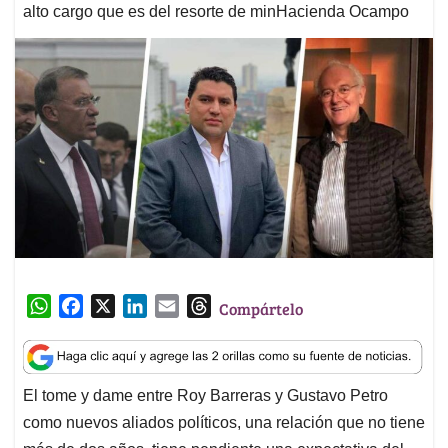
alto cargo que es del resorte de minHacienda Ocampo
W
F
X
L
E
T
Compártelo
h
a
i
m
h
a
c
n
a
r
t
e
k
i
e
El tome y dame entre Roy Barreras y Gustavo Petro
s
b
e
l
a
como nuevos aliados políticos, una relación que no tiene
A
o
d
d