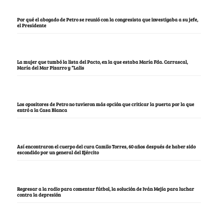
Por qué el abogado de Petro se reunió con la congresista que investigaba a su jefe,
el Presidente
La mujer que tumbó la lista del Pacto, en la que estaba María Fda. Carrascal,
María del Mar Pizarro y “Lalis
Los opositores de Petro no tuvieron más opción que criticar la puerta por la que
entró a la Casa Blanca
Así encontraron el cuerpo del cura Camilo Torres, 60 años después de haber sido
escondido por un general del Ejército
Regresar a la radio para comentar fútbol, la solución de Iván Mejía para luchar
contra la depresión