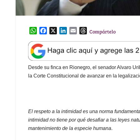
W
F
X
L
E
T
Compártelo
h
a
i
m
h
a
c
n
a
r
t
e
k
i
e
s
b
e
l
a
A
o
d
d
Desde su finca en Rionegro, el senador Alvaro Ur
p
o
I
s
la Corte Constitucional de avanzar en la legalizac
p
k
n
El respeto a la intimidad es una norma fundamenta
intimidad no tiene por qué desafiar a las leyes na
mantenimiento de la especie humana
.