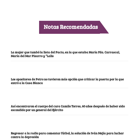
Notas Recomendadas
La mujer que tumbó la lista del Pacto, en la que estaba María Fda. Carrascal,
María del Mar Pizarro y “Lalis
Los opositores de Petro no tuvieron más opción que criticar la puerta por la que
entró a la Casa Blanca
Así encontraron el cuerpo del cura Camilo Torres, 60 años después de haber sido
escondido por un general del Ejército
Regresar a la radio para comentar fútbol, la solución de Iván Mejía para luchar
contra la depresión