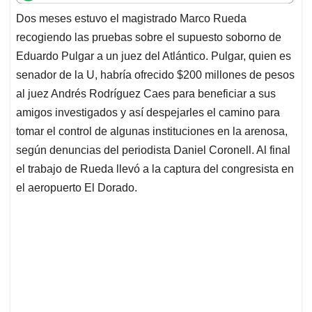
t
e
k
i
e
Dos meses estuvo el magistrado Marco Rueda
s
b
e
l
a
recogiendo las pruebas sobre el supuesto soborno de
A
o
d
d
p
o
I
s
Eduardo Pulgar a un juez del Atlántico. Pulgar, quien es
p
k
n
senador de la U, habría ofrecido $200 millones de pesos
al juez Andrés Rodríguez Caes para beneficiar a sus
amigos investigados y así despejarles el camino para
tomar el control de algunas instituciones en la arenosa,
según denuncias del periodista Daniel Coronell. Al final
el trabajo de Rueda llevó a la captura del congresista en
el aeropuerto El Dorado.