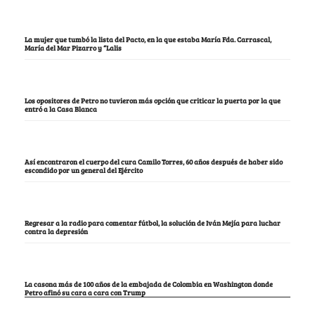
La mujer que tumbó la lista del Pacto, en la que estaba María Fda. Carrascal,
María del Mar Pizarro y “Lalis
Los opositores de Petro no tuvieron más opción que criticar la puerta por la que
entró a la Casa Blanca
Así encontraron el cuerpo del cura Camilo Torres, 60 años después de haber sido
escondido por un general del Ejército
Regresar a la radio para comentar fútbol, la solución de Iván Mejía para luchar
contra la depresión
La casona más de 100 años de la embajada de Colombia en Washington donde
Petro afinó su cara a cara con Trump