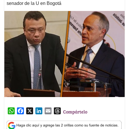
senador de la U en Bogotá
W
F
X
L
E
T
Compártelo
h
a
i
m
h
a
c
n
a
r