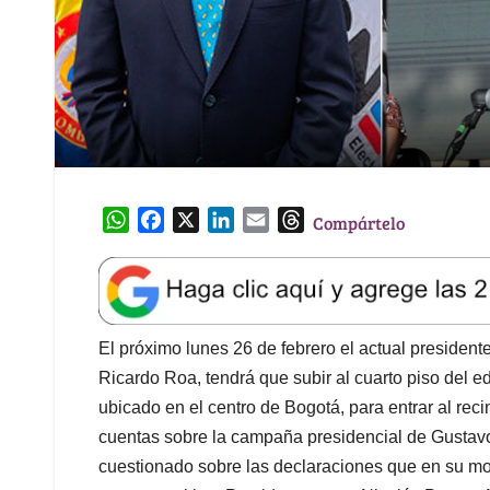
W
F
X
L
E
T
Compártelo
h
a
i
m
h
a
c
n
a
r
t
e
k
i
e
s
b
e
l
a
A
o
d
d
El próximo lunes 26 de febrero el actual president
p
o
I
s
Ricardo Roa, tendrá que subir al cuarto piso del e
p
k
n
ubicado en el centro de Bogotá, para entrar al rec
cuentas sobre la campaña presidencial de Gustavo 
cuestionado sobre las declaraciones que en su m