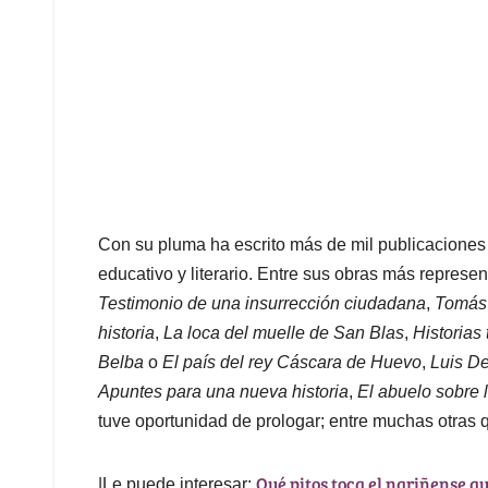
Con su pluma ha escrito más de mil publicaciones de
educativo y literario. Entre sus obras más represe
Testimonio de una insurrección ciudadana
,
Tomás
historia
,
La loca del muelle de San Blas
,
Historias 
Belba
o
El país del rey Cáscara de Huevo
,
Luis De
Apuntes para una nueva historia
,
El abuelo sobre 
tuve oportunidad de prologar; entre muchas otras qu
Qué pitos toca el nariñense q
|Le puede interesar: