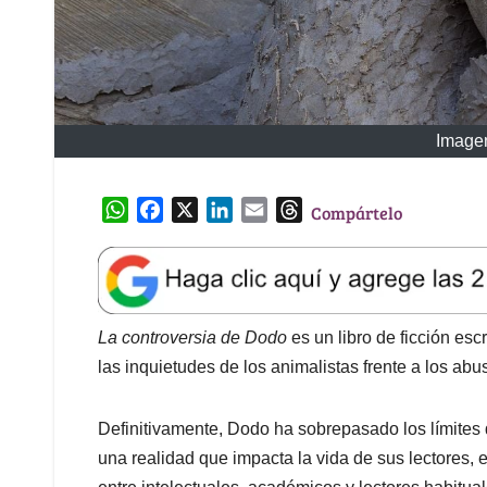
Image
W
F
X
L
E
T
Compártelo
h
a
i
m
h
a
c
n
a
r
t
e
k
i
e
s
b
e
l
a
A
o
d
d
La controversia de Dodo
es un libro de ficción esc
p
o
I
s
las inquietudes de los animalistas frente a los abu
p
k
n
Definitivamente, Dodo ha sobrepasado los límites d
una realidad que impacta la vida de sus lectores, e