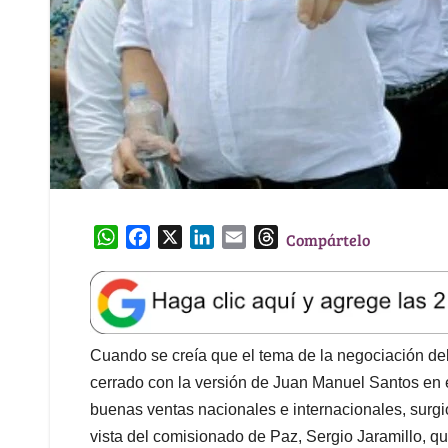
W
F
X
L
E
T
Compártelo
h
a
i
m
h
a
c
n
a
r
t
e
k
i
e
s
b
e
l
a
A
o
d
d
Cuando se creía que el tema de la negociación del
p
o
I
s
cerrado con la versión de Juan Manuel Santos en el
p
k
n
buenas ventas nacionales e internacionales, surgió
vista del comisionado de Paz, Sergio Jaramillo, q