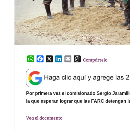
W
F
X
L
E
T
Compártelo
h
a
i
m
h
a
c
n
a
r
t
e
k
i
e
s
b
e
l
a
A
o
d
d
Por primera vez el comisionado Sergio Jaramill
p
o
I
s
la que esperan lograr que las FARC detengan la
p
k
n
Vea el documento