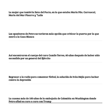
La mujer que tumbó la lista del Pacto, en la que estaba María Fda. Carrascal,
María del Mar Pizarro y “Lalis
Los opositores de Petro no tuvieron más opción que criticar la puerta por la que
entró a la Casa Blanca
Así encontraron el cuerpo del cura Camilo Torres, 60 años después de haber sido
escondido por un general del Ejército
Regresar a la radio para comentar fútbol, la solución de Iván Mejía para luchar
contra la depresión
La casona más de 100 años de la embajada de Colombia en Washington donde
Petro afinó su cara a cara con Trump