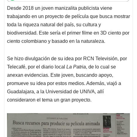
t
e
k
i
e
Desde 2018 un joven manizalita publicista viene
s
b
e
l
a
trabajando en un proyecto de película que busca mostrar
A
o
d
d
p
o
I
s
toda la riqueza natural del país, su cultura y
p
k
n
biodiversidad. Este sería el primer filme en 3D ciento por
ciento colombiano y basado en la naturaleza.
Se hizo divulgación de su idea por RCN Televisión, por
Telecafé, por el diario local
La Patria
, de lo cual se
anexan evidencias. Este joven, buscando apoyo,
promueve su idea por estos medios. Además, viajó a
Guadalajara, a la Universidad de UNIVA, allí
consideraron el tema un gran proyecto.