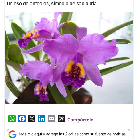
un oso de anteojos, símbolo de sabiduría
W
F
X
L
E
T
Compártelo
h
a
i
m
h
a
c
n
a
r