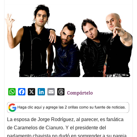
W
F
X
L
E
T
Compártelo
h
a
i
m
h
a
c
n
a
r
t
e
k
i
e
La esposa de Jorge Rodríguez, al parecer, es fanática
s
b
e
l
a
de Caramelos de Cianuro. Y el presidente del
A
o
d
d
p
o
I
s
parlamento chavista no dudó en sorprender a su pareja,