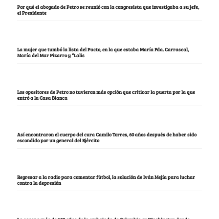
Por qué el abogado de Petro se reunió con la congresista que investigaba a su jefe,
el Presidente
La mujer que tumbó la lista del Pacto, en la que estaba María Fda. Carrascal,
María del Mar Pizarro y “Lalis
Los opositores de Petro no tuvieron más opción que criticar la puerta por la que
entró a la Casa Blanca
Así encontraron el cuerpo del cura Camilo Torres, 60 años después de haber sido
escondido por un general del Ejército
Regresar a la radio para comentar fútbol, la solución de Iván Mejía para luchar
contra la depresión