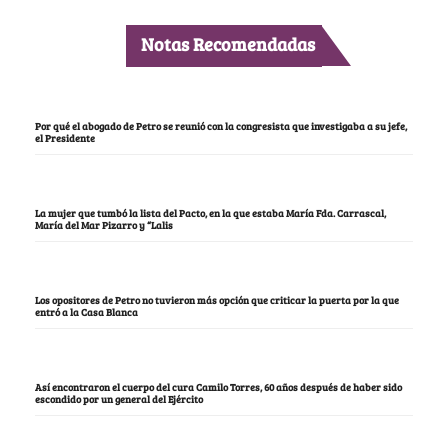
Notas Recomendadas
Por qué el abogado de Petro se reunió con la congresista que investigaba a su jefe,
el Presidente
La mujer que tumbó la lista del Pacto, en la que estaba María Fda. Carrascal,
María del Mar Pizarro y “Lalis
Los opositores de Petro no tuvieron más opción que criticar la puerta por la que
entró a la Casa Blanca
Así encontraron el cuerpo del cura Camilo Torres, 60 años después de haber sido
escondido por un general del Ejército