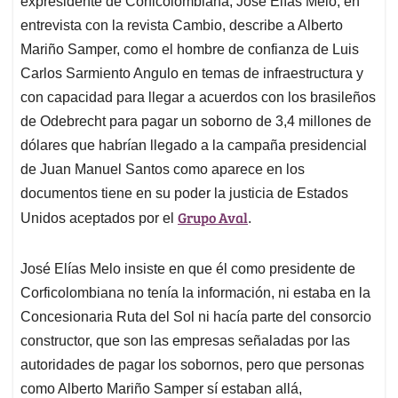
expresidente de Corficolombiana, José Elías Melo, en
A
o
d
d
p
o
I
s
entrevista con la revista Cambio, describe a Alberto
p
k
n
Mariño Samper, como el hombre de confianza de Luis
Carlos Sarmiento Angulo en temas de infraestructura y
con capacidad para llegar a acuerdos con los brasileños
de Odebrecht para pagar un soborno de 3,4 millones de
dólares que habrían llegado a la campaña presidencial
de Juan Manuel Santos como aparece en los
documentos tiene en su poder la justicia de Estados
Grupo Aval
Unidos aceptados por el
.
José Elías Melo insiste en que él como presidente de
Corficolombiana no tenía la información, ni estaba en la
Concesionaria Ruta del Sol ni hacía parte del consorcio
constructor, que son las empresas señaladas por las
autoridades de pagar los sobornos, pero que personas
como Alberto Mariño Samper sí estaban allá,