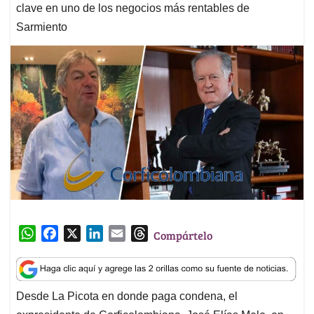
clave en uno de los negocios más rentables de
Sarmiento
W
F
X
L
E
T
Compártelo
h
a
i
m
h
a
c
n
a
r
t
e
k
i
e
Desde La Picota en donde paga condena, el
s
b
e
l
a