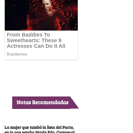
Notas Recomendadas
La mujer que tumbó la lista del Pacto,
en la que estaba María Fda. Carrascal,