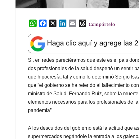
W
F
X
L
E
T
Compártelo
h
a
i
m
h
a
c
n
a
r
t
e
k
i
e
s
b
e
l
a
A
o
d
d
Si, en redes pareciéramos que este es el país don
p
o
I
s
dos profesionales de la salud despertó un sentir p
p
k
n
que hipocresía, tal y como lo determinó Sergio Isa
que “el gobierno se ha referido al fallecimiento c
ministro de Salud, Fernando Ruiz, sobre la muerte
elementos necesarios para los profesionales de la 
pandemia”
A los descuidos del gobierno está la actitud que 
supermercados negándole la entrada a los galenos 