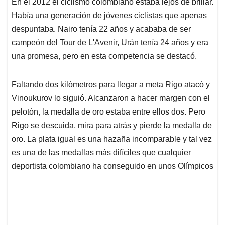
En el 2012 el ciclismo colombiano estaba lejos de brillar.
s
b
e
l
a
Había una generación de jóvenes ciclistas que apenas
A
o
d
d
p
o
I
s
despuntaba. Nairo tenía 22 años y acababa de ser
p
k
n
campeón del Tour de L'Avenir, Urán tenía 24 años y era
una promesa, pero en esta competencia se destacó.
Faltando dos kilómetros para llegar a meta Rigo atacó y
Vinoukurov lo siguió. Alcanzaron a hacer margen con el
pelotón, la medalla de oro estaba entre ellos dos. Pero
Rigo se descuida, mira para atrás y pierde la medalla de
oro. La plata igual es una hazaña incomparable y tal vez
es una de las medallas más difíciles que cualquier
deportista colombiano ha conseguido en unos Olímpicos