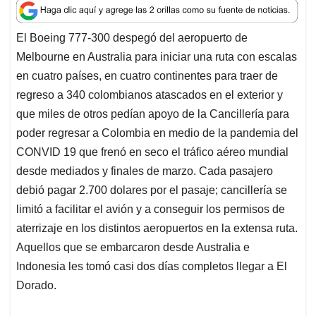
a
c
n
a
r
t
e
k
i
e
El Boeing 777-300 despegó del aeropuerto de
s
b
e
l
a
Melbourne en Australia para iniciar una ruta con escalas
A
o
d
d
p
o
I
s
en cuatro países, en cuatro continentes para traer de
p
k
n
regreso a 340 colombianos atascados en el exterior y
que miles de otros pedían apoyo de la Cancillería para
poder regresar a Colombia en medio de la pandemia del
CONVID 19 que frenó en seco el tráfico aéreo mundial
desde mediados y finales de marzo. Cada pasajero
debió pagar 2.700 dolares por el pasaje; cancillería se
limitó a facilitar el avión y a conseguir los permisos de
aterrizaje en los distintos aeropuertos en la extensa ruta.
Aquellos que se embarcaron desde Australia e
Indonesia les tomó casi dos días completos llegar a El
Dorado.