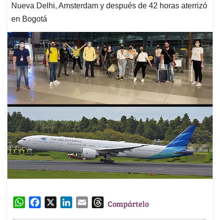
Nueva Delhi, Amsterdam y después de 42 horas aterrizó
en Bogotá
W
F
X
L
E
T
Compártelo
h
a
i
m
h