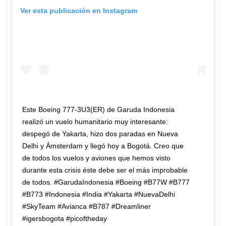
Ver esta publicación en Instagram
Este Boeing 777-3U3(ER) de Garuda Indonesia
realizó un vuelo humanitario muy interesante:
despegó de Yakarta, hizo dos paradas en Nueva
Delhi y Ámsterdam y llegó hoy a Bogotá. Creo que
de todos los vuelos y aviones que hemos visto
durante esta crisis éste debe ser el más improbable
de todos. #GarudaIndonesia #Boeing #B77W #B777
#B773 #Indonesia #India #Yakarta #NuevaDelhi
#SkyTeam #Avianca #B787 #Dreamliner
#igersbogota #picoftheday