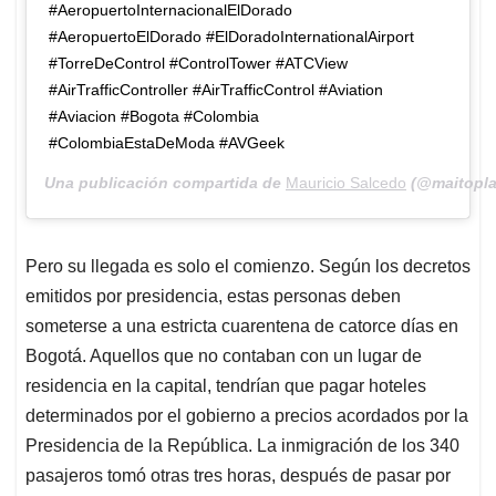
#AeropuertoInternacionalElDorado
#AeropuertoElDorado #ElDoradoInternationalAirport
#TorreDeControl #ControlTower #ATCView
#AirTrafficController #AirTrafficControl #Aviation
#Aviacion #Bogota #Colombia
#ColombiaEstaDeModa #AVGeek
Una publicación compartida de
Mauricio Salcedo
(@maitopla
Pero su llegada es solo el comienzo. Según los decretos
emitidos por presidencia, estas personas deben
someterse a una estricta cuarentena de catorce días en
Bogotá. Aquellos que no contaban con un lugar de
residencia en la capital, tendrían que pagar hoteles
determinados por el gobierno a precios acordados por la
Presidencia de la República. La inmigración de los 340
pasajeros tomó otras tres horas, después de pasar por