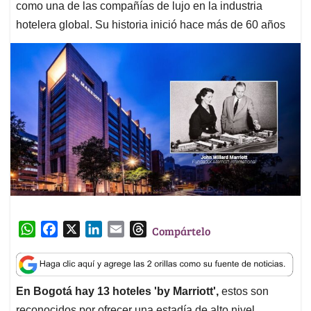
como una de las compañías de lujo en la industria
hotelera global. Su historia inició hace más de 60 años
W
F
X
L
E
T
Compártelo
h
a
i
m
h
a
c
n
a
r
t
e
k
i
e
En Bogotá hay 13 hoteles 'by Marriott',
estos son
s
b
e
l
a
reconocidos por ofrecer una estadía de alto nivel,