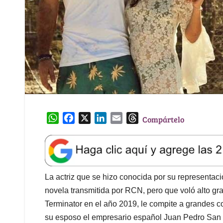
W
F
X
L
E
T
Compártelo
h
a
i
m
h
a
c
n
a
r
t
e
k
i
e
s
b
e
l
a
A
o
d
d
La actriz que se hizo conocida por su representac
p
o
I
s
novela transmitida por RCN, pero que voló alto gra
p
k
n
Terminator en el año 2019, le compite a grandes c
su esposo el empresario español Juan Pedro San