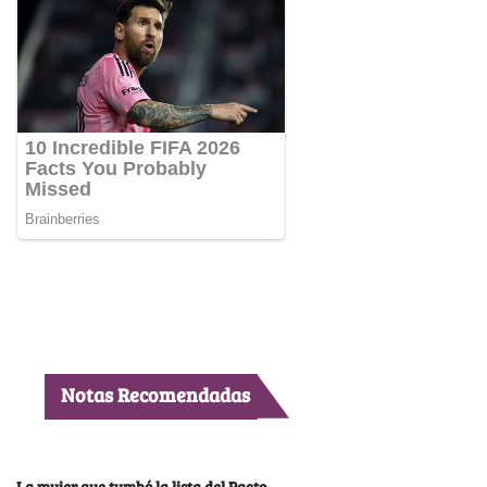
Notas Recomendadas
La mujer que tumbó la lista del Pacto,