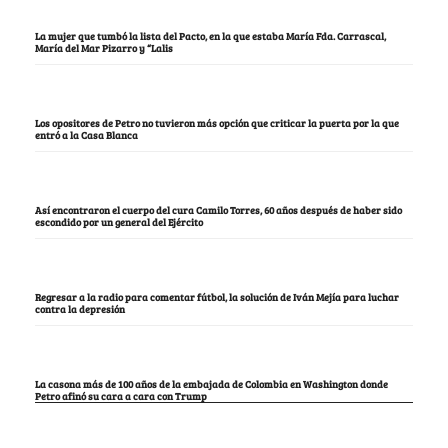
La mujer que tumbó la lista del Pacto, en la que estaba María Fda. Carrascal,
María del Mar Pizarro y “Lalis
Los opositores de Petro no tuvieron más opción que criticar la puerta por la que
entró a la Casa Blanca
Así encontraron el cuerpo del cura Camilo Torres, 60 años después de haber sido
escondido por un general del Ejército
Regresar a la radio para comentar fútbol, la solución de Iván Mejía para luchar
contra la depresión
La casona más de 100 años de la embajada de Colombia en Washington donde
Petro afinó su cara a cara con Trump