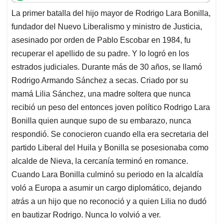
t
e
k
i
e
La primer batalla del hijo mayor de Rodrigo Lara Bonilla,
s
b
e
l
a
fundador del Nuevo Liberalismo y ministro de Justicia,
A
o
d
d
p
o
I
s
asesinado por orden de Pablo Escobar en 1984, fu
p
k
n
recuperar el apellido de su padre. Y lo logró en los
estrados judiciales. Durante más de 30 años, se llamó
Rodrigo Armando Sánchez a secas. Criado por su
mamá Lilia Sánchez, una madre soltera que nunca
recibió un peso del entonces joven político Rodrigo Lara
Bonilla quien aunque supo de su embarazo, nunca
respondió. Se conocieron cuando ella era secretaria del
partido Liberal del Huila y Bonilla se posesionaba como
alcalde de Nieva, la cercanía terminó en romance.
Cuando Lara Bonilla culminó su periodo en la alcaldía
voló a Europa a asumir un cargo diplomático, dejando
atrás a un hijo que no reconoció y a quien Lilia no dudó
en bautizar Rodrigo. Nunca lo volvió a ver.