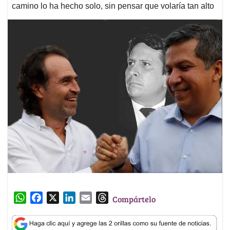
camino lo ha hecho solo, sin pensar que volaría tan alto
W
F
X
L
E
T
Compártelo
h
a
i
m
h
a
c
n
a
r