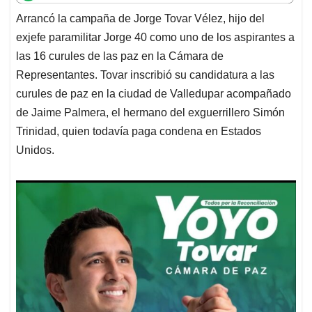
t
e
k
i
e
Arrancó la campaña de Jorge Tovar Vélez, hijo del
s
b
e
l
a
exjefe paramilitar Jorge 40 como uno de los aspirantes a
A
o
d
d
p
o
I
s
las 16 curules de las paz en la Cámara de
p
k
n
Representantes. Tovar inscribió su candidatura a las
curules de paz en la ciudad de Valledupar acompañado
de Jaime Palmera, el hermano del exguerrillero Simón
Trinidad, quien todavía paga condena en Estados
Unidos.