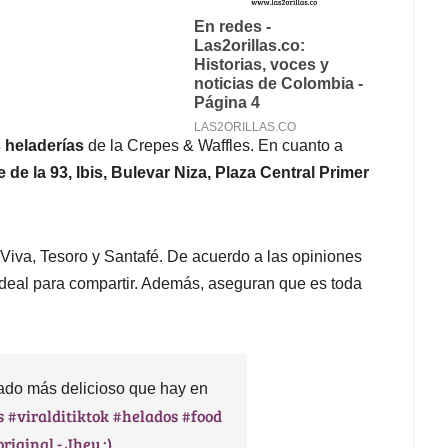
s heladerías
de la Crepes & Waffles. En cuanto a
 de la 93, Ibis, Bulevar Niza, Plaza Central Primer
 Viva, Tesoro y Santafé. De acuerdo a las opiniones
ideal para compartir. Además, aseguran que es toda
ado más delicioso que hay en
s
#viralditiktok
#helados
#food
riginal - Jhey :)