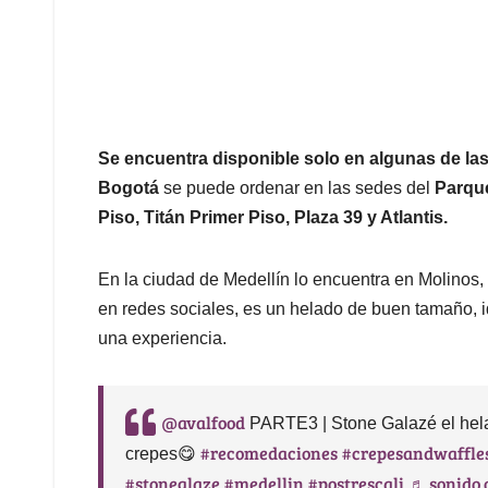
Se encuentra disponible solo en algunas de la
Bogotá
se puede ordenar en las sedes del
Parque
Piso, Titán Primer Piso, Plaza 39 y Atlantis.
En la ciudad de Medellín lo encuentra en Molinos,
en redes sociales, es un helado de buen tamaño, 
una experiencia.
@avalfood
PARTE3 | Stone Galazé el hel
#recomedaciones
#crepesandwaffle
crepes😋
#stoneglaze
#medellin
#postrescali
♬ sonido o