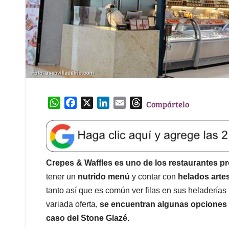
W
F
X
L
E
T
Compártelo
h
a
i
m
h
a
c
n
a
r
t
e
k
i
e
s
b
e
l
a
A
o
d
d
Crepes & Waffles es uno de los restaurantes p
p
o
I
s
tener un
nutrido menú
y contar con
helados arte
p
k
n
tanto así que es común ver filas en sus heladerías 
variada oferta,
se encuentran algunas opciones
caso del Stone Glazé.