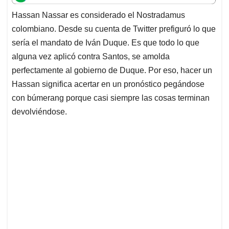
t
e
k
i
e
Hassan Nassar es considerado el Nostradamus
s
b
e
l
a
colombiano. Desde su cuenta de Twitter prefiguró lo que
A
o
d
d
p
o
I
s
sería el mandato de Iván Duque. Es que todo lo que
p
k
n
alguna vez aplicó contra Santos, se amolda
perfectamente al gobierno de Duque. Por eso, hacer un
Hassan significa acertar en un pronóstico pegándose
con búmerang porque casi siempre las cosas terminan
devolviéndose.