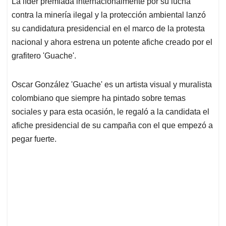
La líder premiada internacionalmente por su lucha
s
b
e
l
a
contra la minería ilegal y la protección ambiental lanzó
A
o
d
d
p
o
I
s
su candidatura presidencial en el marco de la protesta
p
k
n
nacional y ahora estrena un potente afiche creado por el
grafitero 'Guache'.
Oscar González 'Guache' es un artista visual y muralista
colombiano que siempre ha pintado sobre temas
sociales y para esta ocasión, le regaló a la candidata el
afiche presidencial de su campaña con el que empezó a
pegar fuerte.