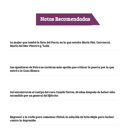
Notas Recomendadas
La mujer que tumbó la lista del Pacto, en la que estaba María Fda. Carrascal,
María del Mar Pizarro y “Lalis
Los opositores de Petro no tuvieron más opción que criticar la puerta por la que
entró a la Casa Blanca
Así encontraron el cuerpo del cura Camilo Torres, 60 años después de haber sido
escondido por un general del Ejército
Regresar a la radio para comentar fútbol, la solución de Iván Mejía para luchar
contra la depresión