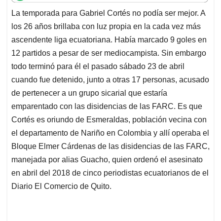
t
e
k
i
e
La temporada para Gabriel Cortés no podía ser mejor. A
s
b
e
l
a
los 26 años brillaba con luz propia en la cada vez más
A
o
d
d
p
o
I
s
ascendente liga ecuatoriana. Había marcado 9 goles en
p
k
n
12 partidos a pesar de ser mediocampista. Sin embargo
todo terminó para él el pasado sábado 23 de abril
cuando fue detenido, junto a otras 17 personas, acusado
de pertenecer a un grupo sicarial que estaría
emparentado con las disidencias de las FARC. Es que
Cortés es oriundo de Esmeraldas, población vecina con
el departamento de Nariño en Colombia y allí operaba el
Bloque Elmer Cárdenas de las disidencias de las FARC,
manejada por alias Guacho, quien ordenó el asesinato
en abril del 2018 de cinco periodistas ecuatorianos de el
Diario El Comercio de Quito.