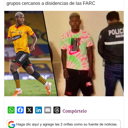
grupos cercanos a disidencias de las FARC
W
F
X
L
E
T
Compártelo
h
a
i
m
h
a
c
n
a
r