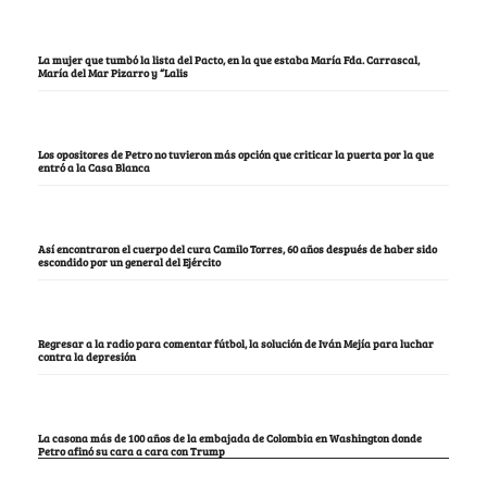
La mujer que tumbó la lista del Pacto, en la que estaba María Fda. Carrascal,
María del Mar Pizarro y “Lalis
Los opositores de Petro no tuvieron más opción que criticar la puerta por la que
entró a la Casa Blanca
Así encontraron el cuerpo del cura Camilo Torres, 60 años después de haber sido
escondido por un general del Ejército
Regresar a la radio para comentar fútbol, la solución de Iván Mejía para luchar
contra la depresión
La casona más de 100 años de la embajada de Colombia en Washington donde
Petro afinó su cara a cara con Trump