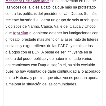
Monseñor Dario Monsalve
se ha convertido en una de
s
b
e
l
a
A
o
d
d
las voces de la iglesia católica que más ha protestado
p
o
I
s
contra las políticas del presidente Iván Duque. Su más
p
k
n
reciente hazaña fue liderar un grupo de seis arzobispos
y obispos de Nariño, Cauca, Valle del Cauca y Chocó
le pedían
que
al gobierno detener las fumigaciones con
glifosato, prestarle más atención al asesinato de lideres
sociales y exguerrilleros de las FARC, y reiniciar los
diálogos con el ELN. A pesar de ser influyente en la
esfera del poder político y de haber intentado varios
acercamientos con Duque, según él, ha sido excluido
pues no hay voluntad de darle continuidad a lo acordado
en La Habana y permitir que otras voces puedan aportar
a mejorar la situación de las comunidades.