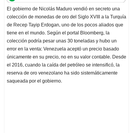
t
e
k
i
e
El gobierno de Nicolás Maduro vendió en secreto una
s
b
e
l
a
colección de monedas de oro del Siglo XVIII a la Turquía
A
o
d
d
p
o
I
s
de Recep Tayip Erdogan, uno de los pocos aliados que
p
k
n
tiene en el mundo. Según el portal Bloomberg, la
colección podría pesar unas 30 toneladas y hubo un
error en la venta: Venezuela aceptó un precio basado
únicamente en su precio, no en su valor contable. Desde
el 2016, cuando la caída del petróleo se intensificó, la
reserva de oro venezolano ha sido sistemáticamente
saqueada por el gobierno.