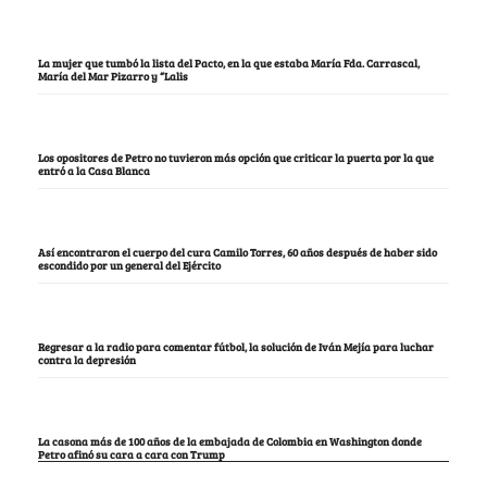
La mujer que tumbó la lista del Pacto, en la que estaba María Fda. Carrascal,
María del Mar Pizarro y “Lalis
Los opositores de Petro no tuvieron más opción que criticar la puerta por la que
entró a la Casa Blanca
Así encontraron el cuerpo del cura Camilo Torres, 60 años después de haber sido
escondido por un general del Ejército
Regresar a la radio para comentar fútbol, la solución de Iván Mejía para luchar
contra la depresión
La casona más de 100 años de la embajada de Colombia en Washington donde
Petro afinó su cara a cara con Trump