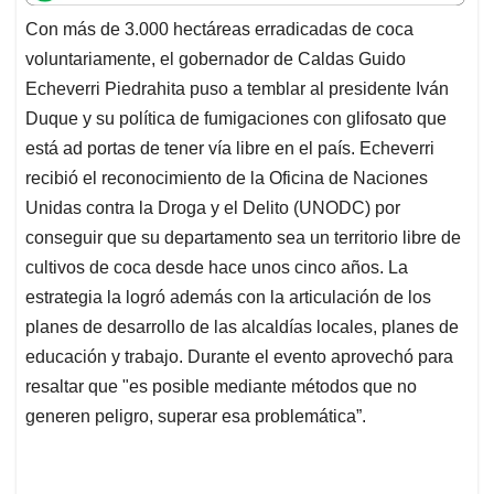
t
e
k
i
e
Con más de 3.000 hectáreas erradicadas de coca
s
b
e
l
a
voluntariamente, el gobernador de Caldas Guido
A
o
d
d
p
o
I
s
Echeverri Piedrahita puso a temblar al presidente Iván
p
k
n
Duque y su política de fumigaciones con glifosato que
está ad portas de tener vía libre en el país. Echeverri
recibió el reconocimiento de la Oficina de Naciones
Unidas contra la Droga y el Delito (UNODC) por
conseguir que su departamento sea un territorio libre de
cultivos de coca desde hace unos cinco años. La
estrategia la logró además con la articulación de los
planes de desarrollo de las alcaldías locales, planes de
educación y trabajo. Durante el evento aprovechó para
resaltar que "es posible mediante métodos que no
generen peligro, superar esa problemática”.