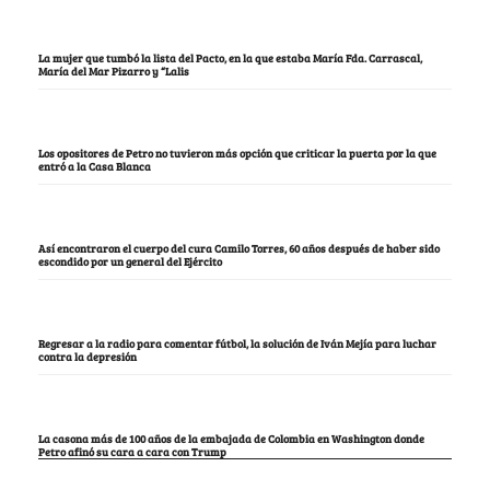
La mujer que tumbó la lista del Pacto, en la que estaba María Fda. Carrascal,
María del Mar Pizarro y “Lalis
Los opositores de Petro no tuvieron más opción que criticar la puerta por la que
entró a la Casa Blanca
Así encontraron el cuerpo del cura Camilo Torres, 60 años después de haber sido
escondido por un general del Ejército
Regresar a la radio para comentar fútbol, la solución de Iván Mejía para luchar
contra la depresión
La casona más de 100 años de la embajada de Colombia en Washington donde
Petro afinó su cara a cara con Trump