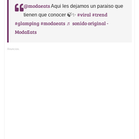
@modaeats
Aqui les dejamos un paraiso que
#viral
#trend
tienen que conocer 🍃✨
#glamping
#modaeats
♬ sonido original -
ModaEats
Anuncios.