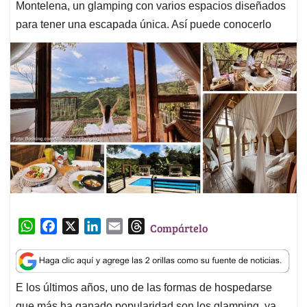
Montelena, un glamping con varios espacios diseñados
para tener una escapada única. Así puede conocerlo
W
F
X
L
E
T
Compártelo
h
a
i
m
h
a
c
n
a
r
t
e
k
i
e
E los últimos años, uno de las formas de hospedarse
s
b
e
l
a
que más ha ganado popularidad son los glamping, ya