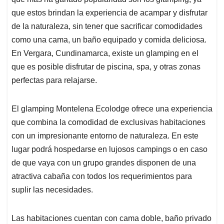
A
o
d
d
p
o
I
s
que estos brindan la experiencia de acampar y disfrutar
p
k
n
de la naturaleza, sin tener que sacrificar comodidades
como una cama, un baño equipado y comida deliciosa.
En Vergara, Cundinamarca, existe un glamping en el
que es posible disfrutar de piscina, spa, y otras zonas
perfectas para relajarse.
El glamping Montelena Ecolodge ofrece una experiencia
que combina la comodidad de exclusivas habitaciones
con un impresionante entorno de naturaleza. En este
lugar podrá hospedarse en lujosos campings o en caso
de que vaya con un grupo grandes disponen de una
atractiva cabaña con todos los requerimientos para
suplir las necesidades.
Las habitaciones cuentan con cama doble, baño privado