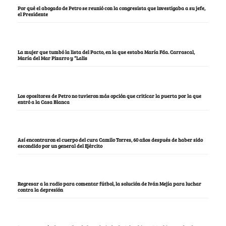
Por qué el abogado de Petro se reunió con la congresista que investigaba a su jefe,
el Presidente
La mujer que tumbó la lista del Pacto, en la que estaba María Fda. Carrascal,
María del Mar Pizarro y “Lalis
Los opositores de Petro no tuvieron más opción que criticar la puerta por la que
entró a la Casa Blanca
Así encontraron el cuerpo del cura Camilo Torres, 60 años después de haber sido
escondido por un general del Ejército
Regresar a la radio para comentar fútbol, la solución de Iván Mejía para luchar
contra la depresión