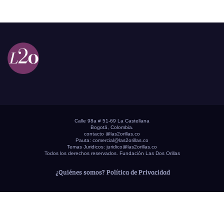
Calle 98a # 51-69 La Castellana
Bogotá, Colombia.
contacto @las2orillas.co
Pauta:
comercial@las2orillas.co
Temas Juridicos:
juridico@las2orillas.co
Todos los derechos reservados. Fundación Las Dos Orillas
¿Quiénes somos?
Política de Privacidad