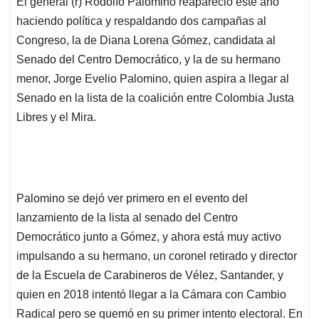
El general (r) Rodolfo Palomino reapareció este año
s
b
e
l
a
haciendo política y respaldando dos campañas al
A
o
d
d
p
o
I
s
Congreso, la de Diana Lorena Gómez, candidata al
p
k
n
Senado del Centro Democrático, y la de su hermano
menor, Jorge Evelio Palomino, quien aspira a llegar al
Senado en la lista de la coalición entre Colombia Justa
Libres y el Mira.
Palomino se dejó ver primero en el evento del
lanzamiento de la lista al senado del Centro
Democrático junto a Gómez, y ahora está muy activo
impulsando a su hermano, un coronel retirado y director
de la Escuela de Carabineros de Vélez, Santander, y
quien en 2018 intentó llegar a la Cámara con Cambio
Radical pero se quemó en su primer intento electoral. En