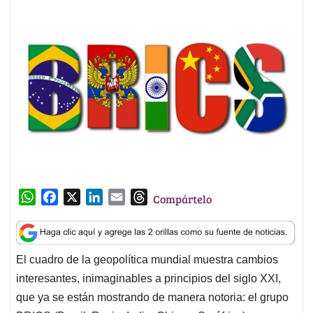
W
F
X
L
E
T
Compártelo
h
a
i
m
h
a
c
n
a
r
t
e
k
i
e
El cuadro de la geopolítica mundial muestra cambios
s
b
e
l
a
interesantes, inimaginables a principios del siglo XXI,
A
o
d
d
p
o
I
s
que ya se están mostrando de manera notoria: el grupo