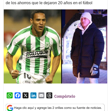
de los ahorros que le dejaron 20 años en el fútbol
W
F
X
L
E
T
Compártelo
h
a
i
m
h
a
c
n
a
r