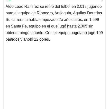
t
e
k
i
e
Aldo Leao Ramírez se retiró del fútbol en 2.019 jugando
s
b
e
l
a
para el equipo de Rionegro, Antioquia, Águilas Doradas.
A
o
d
d
p
o
I
s
Su carrera la había empezado 2o años atrás, en 1.999
p
k
n
en Santa Fe, equipo en el que jugó hasta 2.005 sin
obtener ningún triunfo. Con el equipo bogotano jugó 199
partidos y anotó 22 goles.