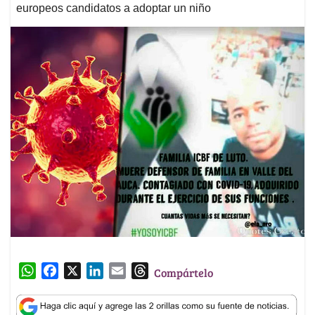
europeos candidatos a adoptar un niño
W
F
X
L
E
T
Compártelo
h
a
i
m
h
a
c
n
a
r