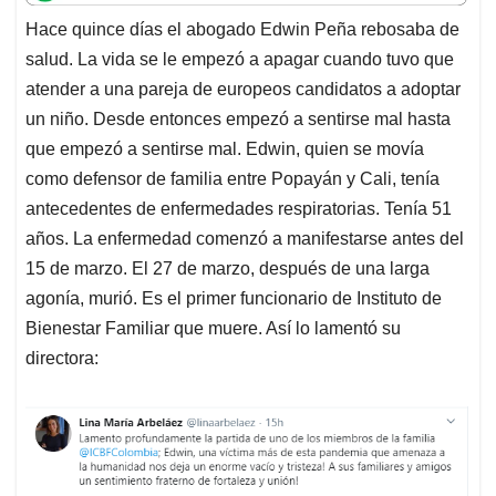
t
e
k
i
e
Hace quince días el abogado Edwin Peña rebosaba de
s
b
e
l
a
salud. La vida se le empezó a apagar cuando tuvo que
A
o
d
d
p
o
I
s
atender a una pareja de europeos candidatos a adoptar
p
k
n
un niño. Desde entonces empezó a sentirse mal hasta
que empezó a sentirse mal. Edwin, quien se movía
como defensor de familia entre Popayán y Cali, tenía
antecedentes de enfermedades respiratorias. Tenía 51
años. La enfermedad comenzó a manifestarse antes del
15 de marzo. El 27 de marzo, después de una larga
agonía, murió. Es el primer funcionario de Instituto de
Bienestar Familiar que muere. Así lo lamentó su
directora: