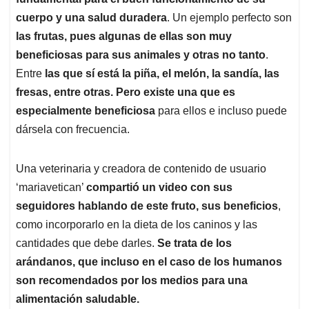
A
o
d
d
p
o
I
s
cuerpo y una salud duradera
. Un ejemplo perfecto son
p
k
n
las frutas, pues algunas de ellas son muy
beneficiosas para sus animales y otras no tanto
.
Entre
las que sí está la piña, el melón, la sandía, las
fresas, entre otras. Pero existe una que es
especialmente beneficiosa
para ellos e incluso puede
dársela con frecuencia.
Una veterinaria y creadora de contenido de usuario
‘mariavetican’
compartió un video con sus
seguidores hablando de este fruto, sus beneficios
,
como incorporarlo en la dieta de los caninos y las
cantidades que debe darles.
Se trata de los
arándanos, que incluso en el caso de los humanos
son recomendados por los medios para una
alimentación saludable.