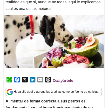
realidad es que si, aunque no todas, aquí le explicamos
cual es una de las mejores
W
F
X
L
E
T
Compártelo
h
a
i
m
h
a
c
n
a
r
t
e
k
i
e
Alimentar de forma correcta a sus perros es
s
b
e
l
a
fundamental para el buen funcionamiento de su