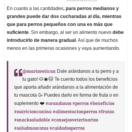
En cuanto a las cantidades
, para perros medianos y
grandes puede dar dos cucharadas al día, mientras
que para perros pequeños con una es más que
suficiente
. Sin embargo, al ser un alimento nuevo
debe
introducirlo de manera gradual
. Así que de muchos
menos en las primeras ocasiones y vaya aumentando.
@mariavetican
Dale arándanos a tu perro y a
tu gato! 🐶🫐🐱 Te cuento todos los beneficios
que aporta añadir arándanos a la alimentación de
tu mascota 🥳 Puedes darlo en forma de fruta o en
#arandanos
#perros
#beneficios
suplemento ❤️
#nutricioncanina
#alimentacionperros
#frutas
#snacksaludable
#consejosveterinarios
#saludmascotas
#cuidadosperros