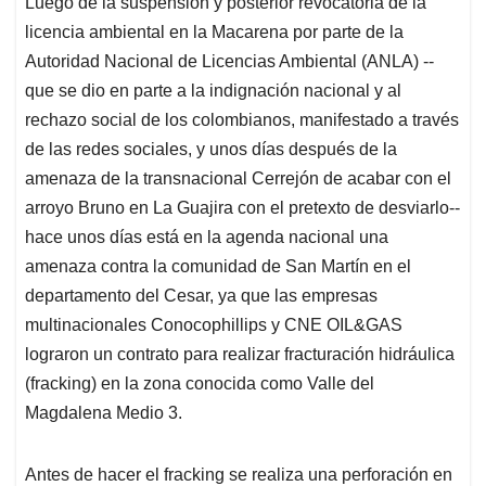
Luego de la suspensión y posterior revocatoria de la
s
b
e
l
a
licencia ambiental en la Macarena por parte de la
A
o
d
d
p
o
I
s
Autoridad Nacional de Licencias Ambiental (ANLA) --
p
k
n
que se dio en parte a la indignación nacional y al
rechazo social de los colombianos, manifestado a través
de las redes sociales, y unos días después de la
amenaza de la transnacional Cerrejón de acabar con el
arroyo Bruno en La Guajira con el pretexto de desviarlo--
hace unos días está en la agenda nacional una
amenaza contra la comunidad de San Martín en el
departamento del Cesar, ya que las empresas
multinacionales Conocophillips y CNE OIL&GAS
lograron un contrato para realizar fracturación hidráulica
(fracking) en la zona conocida como Valle del
Magdalena Medio 3.
Antes de hacer el fracking se realiza una perforación en