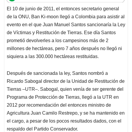
t
e
k
i
e
El 10 de junio de 2011, el entonces secretario general
s
b
e
l
a
de la ONU, Ban Ki-moon llegó a Colombia para asistir al
A
o
d
d
p
o
I
s
evento en el que Juan Manuel Santos sancionaría la Ley
p
k
n
de Víctimas y Restitución de Tierras. Ese día Santos
prometió devolverles a los campesinos más de 2
millones de hectáreas, pero 7 años después no llegó ni
siquiera a las 300.000 hectáreas restituidas.
Después de sancionada la ley, Santos nombró a
Ricardo Sabogal director de la Unidad de Restitución de
Tierras –UTR–. Sabogal, quien venía de ser gerente del
Programa de Protección de Tierras, llegó a la UTR en
2012 por recomendación del entonces ministro de
Agricultura Juan Camilo Restrepo, y se ha mantenido en
el cargo, a pesar de los pocos resultados dados, con el
respaldo del Partido Conservador.