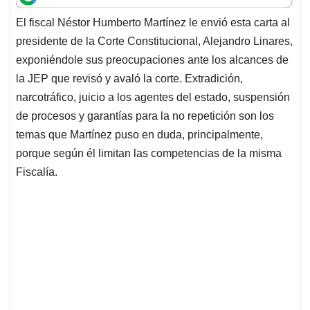
t
e
k
i
e
El fiscal Néstor Humberto Martínez le envió esta carta al
s
b
e
l
a
presidente de la Corte Constitucional, Alejandro Linares,
A
o
d
d
p
o
I
s
exponiéndole sus preocupaciones ante los alcances de
p
k
n
la JEP que revisó y avaló la corte. Extradición,
narcotráfico, juicio a los agentes del estado, suspensión
de procesos y garantías para la no repetición son los
temas que Martínez puso en duda, principalmente,
porque según él limitan las competencias de la misma
Fiscalía.