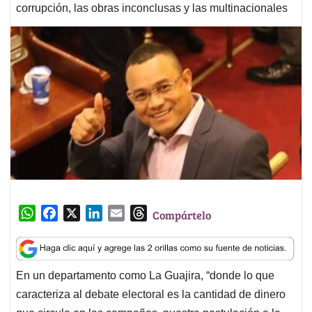
corrupción, las obras inconclusas y las multinacionales
W
F
X
L
E
T
Compártelo
h
a
i
m
h
a
c
n
a
r
t
e
k
i
e
En un departamento como La Guajira, “donde lo que
s
b
e
l
a
caracteriza al debate electoral es la cantidad de dinero
A
o
d
d