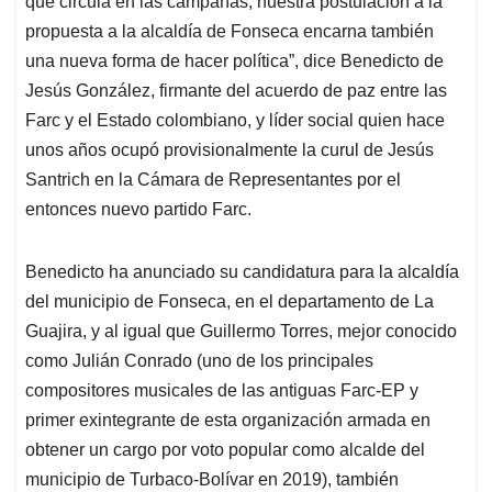
p
o
I
s
que circula en las campañas, nuestra postulación a la
p
k
n
propuesta a la alcaldía de Fonseca encarna también
una nueva forma de hacer política”, dice Benedicto de
Jesús González, firmante del acuerdo de paz entre las
Farc y el Estado colombiano, y líder social quien hace
unos años ocupó provisionalmente la curul de Jesús
Santrich en la Cámara de Representantes por el
entonces nuevo partido Farc.
Benedicto ha anunciado su candidatura para la alcaldía
del municipio de Fonseca, en el departamento de La
Guajira, y al igual que Guillermo Torres, mejor conocido
como Julián Conrado (uno de los principales
compositores musicales de las antiguas Farc-EP y
primer exintegrante de esta organización armada en
obtener un cargo por voto popular como alcalde del
municipio de Turbaco-Bolívar en 2019), también