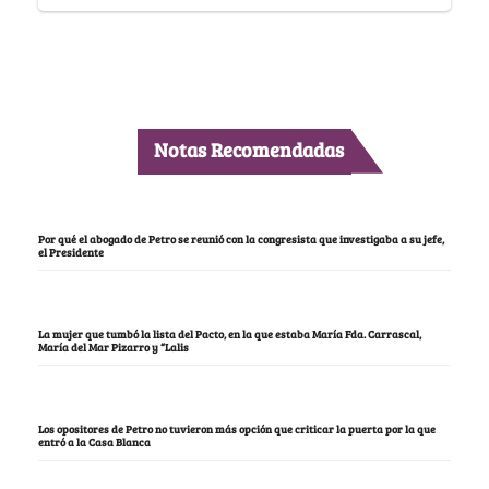
Notas Recomendadas
Por qué el abogado de Petro se reunió con la congresista que investigaba a su jefe,
el Presidente
La mujer que tumbó la lista del Pacto, en la que estaba María Fda. Carrascal,
María del Mar Pizarro y “Lalis
Los opositores de Petro no tuvieron más opción que criticar la puerta por la que
entró a la Casa Blanca