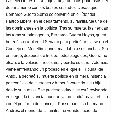
Las elecciones en Antioquia dejaron a los poderosos del
s
b
e
l
a
departamento con los brazos cruzados. Desde que
A
o
d
d
p
o
I
s
Bernardo Guerra Serna se convirtió en el líder del
p
k
n
Partido Liberal en el departamento, su familia fue una de
las dominantes en la política. Tras su muerte, las riendas
las tomó su primogénito, Bernardo Guerra Hoyos, quien
heredó su curul en el Senado pero prefirió anclarse en el
Concejo de Medellín, donde mandaba a sus anchas. Sin
embargo, después de tres periodos seguidos, Guerra no
alcanzó la votación necesaria y perdió su curul. Además,
viene enfrentando un proceso en el que el Tribunal de
Antiquia decretó su muerte política en primera instancia
por conflicto de intereses y haber favorecido a su hija
desde su puesto. Ese proceso todavía se está revisando
en segunda instancia, aunque ya no tendrá mayor efecto
con él por fuera del concejo. Por su parte, su hermano
Andrés, el menor de la familia, ha venido haciendo