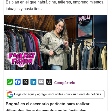
Es plan en el que habrá cine, talleres, emprendimientos,
tatuajes y hasta fiesta
W
F
X
L
E
T
Compártelo
h
a
i
m
h
a
c
n
a
r
t
e
k
i
e
Bogotá es el escenario perfecto para realizar
s
b
e
l
a
diferentes tipos de eventos entre festivales,