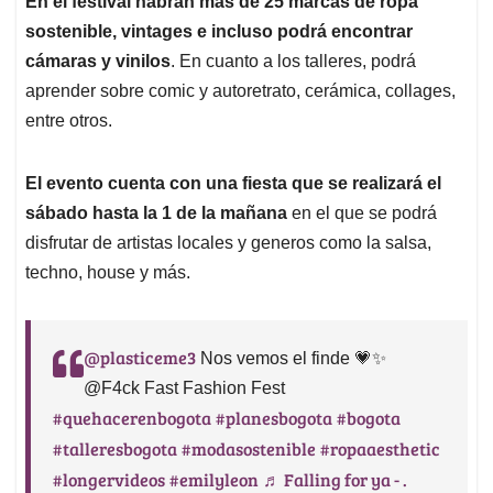
En el festival habrán más de 25 marcas de ropa
sostenible, vintages e incluso podrá encontrar
cámaras y vinilos
. En cuanto a los talleres, podrá
aprender sobre comic y autoretrato, cerámica, collages,
entre otros.
El evento cuenta con una fiesta que se realizará el
sábado hasta la 1 de la mañana
en el que se podrá
disfrutar de artistas locales y generos como la salsa,
techno, house y más.
@plasticeme3
Nos vemos el finde 💗✨
@F4ck Fast Fashion Fest
#quehacerenbogota
#planesbogota
#bogota
#talleresbogota
#modasostenible
#ropaaesthetic
#longervideos
#emilyleon
♬ Falling for ya - .