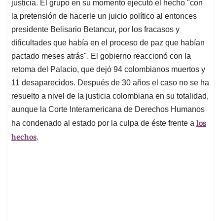
justicia. El grupo en su momento ejecutó el hecho "con
A
o
d
d
p
o
I
s
la pretensión de hacerle un juicio político al entonces
p
k
n
presidente Belisario Betancur, por los fracasos y
dificultades que había en el proceso de paz que habían
pactado meses atrás". El gobierno reaccionó con la
retoma del Palacio, que dejó 94 colombianos muertos y
11 desaparecidos. Después de 30 años el caso no se ha
resuelto a nivel de la justicia colombiana en su totalidad,
aunque la Corte Interamericana de Derechos Humanos
los
ha condenado al estado por la culpa de éste frente a
hechos
.