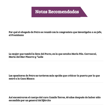
Notas Recomendadas
Por qué el abogado de Petro se reunió con la congresista que investigaba a su jefe,
el Presidente
La mujer que tumbó la lista del Pacto, en la que estaba María Fda. Carrascal,
María del Mar Pizarro y “Lalis
Los opositores de Petro no tuvieron más opción que criticar la puerta por la que
entró a la Casa Blanca
Así encontraron el cuerpo del cura Camilo Torres, 60 años después de haber sido
escondido por un general del Ejército