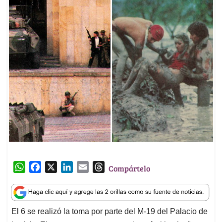
W
F
X
L
E
T
Compártelo
h
a
i
m
h
a
c
n
a
r
t
e
k
i
e
El 6 se realizó la toma por parte del M-19 del Palacio de
s
b
e
l
a