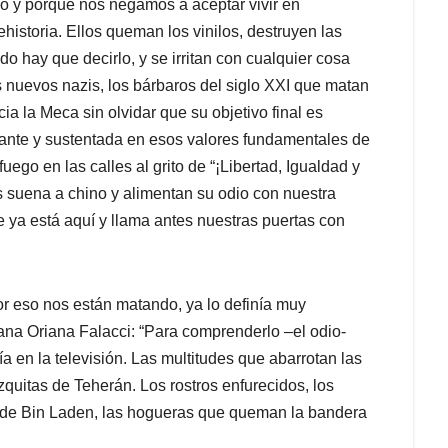
no y porque nos negamos a aceptar vivir en
historia. Ellos queman los vinilos, destruyen las
do hay que decirlo, y se irritan con cualquier cosa
os nuevos nazis, los bárbaros del siglo XXI que matan
cia la Meca sin olvidar que su objetivo final es
nsante y sustentada en esos valores fundamentales de
ego en las calles al grito de “¡Libertad, Igualdad y
s suena a chino y alimentan su odio con nuestra
e ya está aquí y llama antes nuestras puertas con
or eso nos están matando, ya lo definía muy
liana Oriana Falacci: “Para comprenderlo –el odio-
 en la televisión. Las multitudes que abarrotan las
zquitas de Teherán. Los rostros enfurecidos, los
o de Bin Laden, las hogueras que queman la bandera