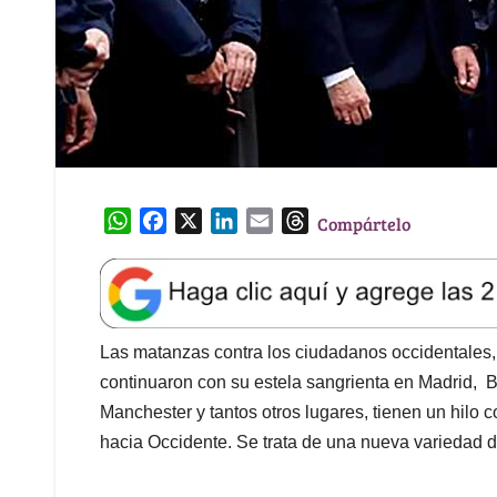
W
F
X
L
E
T
Compártelo
h
a
i
m
h
a
c
n
a
r
t
e
k
i
e
s
b
e
l
a
A
o
d
d
Las matanzas contra los ciudadanos occidentales
p
o
I
s
continuaron con su estela sangrienta en Madrid, Ba
p
k
n
Manchester y tantos otros lugares, tienen un hilo c
hacia Occidente. Se trata de una nueva variedad d