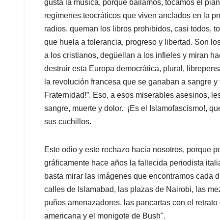
gusta la música, porque bailamos, tocamos el pia
regímenes teocráticos que viven anclados en la pre
radios, queman los libros prohibidos, casi todos, to
que huela a tolerancia, progreso y libertad. Son l
a los cristianos, degüellan a los infieles y miran ha
destruir esta Europa democrática, plural, librepe
la revolución francesa que se ganaban a sangre y fu
Fraternidad!”. Eso, a esos miserables asesinos, le
sangre, muerte y dolor. ¡Es el Islamofascismo!, qu
sus cuchillos.
Este odio y este rechazo hacia nosotros, porque p
gráficamente hace años la fallecida periodista ita
basta mirar las imágenes que encontramos cada día
calles de Islamabad, las plazas de Nairobi, las me
puños amenazadores, las pancartas con el retrat
americana y el monigote de Bush".