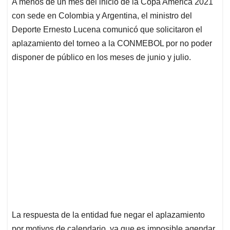
A menos de un mes del inicio de la Copa América 2021
s
b
e
l
a
con sede en Colombia y Argentina, el ministro del
A
o
d
d
p
o
I
s
Deporte Ernesto Lucena comunicó que solicitaron el
p
k
n
aplazamiento del torneo a la CONMEBOL por no poder
disponer de público en los meses de junio y julio.
La respuesta de la entidad fue negar el aplazamiento
por motivos de calendario, ya que es imposible agendar