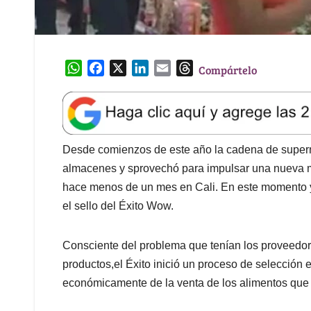
W
F
X
L
E
T
Compártelo
h
a
i
m
h
a
c
n
a
r
t
e
k
i
e
s
b
e
l
a
A
o
d
d
Desde comienzos de este año la cadena de superme
p
o
I
s
almacenes y sprovechó para impulsar una nueva m
p
k
n
hace menos de un mes en Cali. En este momento y
el sello del Éxito Wow.
Consciente del problema que tenían los proveedor
productos,el Éxito inició un proceso de selecció
económicamente de la venta de los alimentos que 