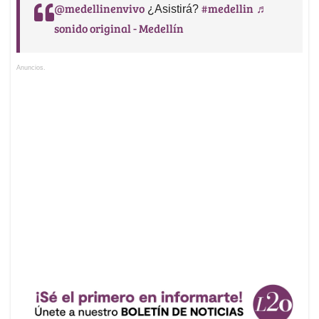
@medellinenvivo
#medellin
♬
¿Asistirá?
sonido original - Medellín
Anuncios.