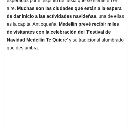
p
o
I
s
esperadas por el espiritu de fiesta que se siente en el
p
k
n
aire.
Muchas son las ciudades que están a la espera
de dar inicio a las actividades navideñas
, una de ellas
es la capital Antioqueña;
Medellín prevé recibir miles
de visitantes con la celebración del 'Festival de
Navidad Medellín Te Quiere
' y su tradicional alumbrado
que deslumbra.