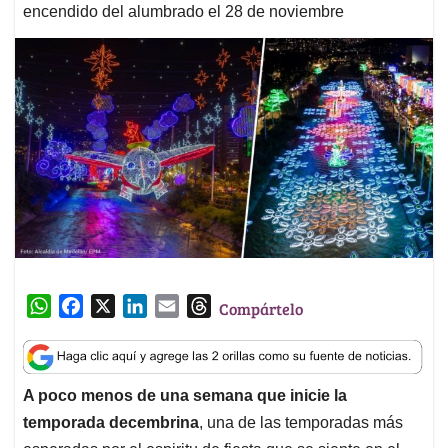
encendido del alumbrado el 28 de noviembre
W
F
X
L
E
T
Compártelo
h
a
i
m
h
a
c
n
a
r
t
e
k
i
e
A poco menos de una semana que inicie la
s
b
e
l
a
temporada decembrina
, una de las temporadas más
A
o
d
d