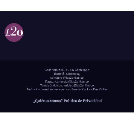
Calle 98a # 51-69 La Castellana
Bogotá, Colombia.
contacto @las2orillas.co
Pauta:
comercial@las2orillas.co
Temas Juridicos:
juridico@las2orillas.co
Todos los derechos reservados. Fundación Las Dos Orillas
¿Quiénes somos?
Política de Privacidad