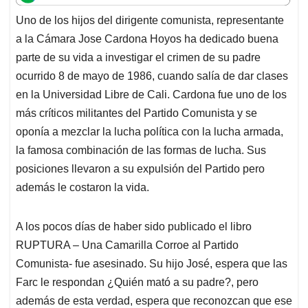
t
e
k
i
e
Uno de los hijos del dirigente comunista, representante
s
b
e
l
a
a la Cámara Jose Cardona Hoyos ha dedicado buena
A
o
d
d
p
o
I
s
parte de su vida a investigar el crimen de su padre
p
k
n
ocurrido 8 de mayo de 1986, cuando salía de dar clases
en la Universidad Libre de Cali. Cardona fue uno de los
más críticos militantes del Partido Comunista y se
oponía a mezclar la lucha política con la lucha armada,
la famosa combinación de las formas de lucha. Sus
posiciones llevaron a su expulsión del Partido pero
además le costaron la vida.
A los pocos días de haber sido publicado el libro
RUPTURA – Una Camarilla Corroe al Partido
Comunista- fue asesinado. Su hijo José, espera que las
Farc le respondan ¿Quién mató a su padre?, pero
además de esta verdad, espera que reconozcan que ese