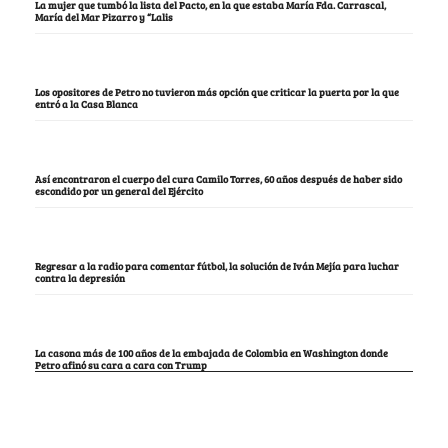
La mujer que tumbó la lista del Pacto, en la que estaba María Fda. Carrascal,
María del Mar Pizarro y “Lalis
Los opositores de Petro no tuvieron más opción que criticar la puerta por la que
entró a la Casa Blanca
Así encontraron el cuerpo del cura Camilo Torres, 60 años después de haber sido
escondido por un general del Ejército
Regresar a la radio para comentar fútbol, la solución de Iván Mejía para luchar
contra la depresión
La casona más de 100 años de la embajada de Colombia en Washington donde
Petro afinó su cara a cara con Trump