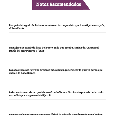
Notas Recomendadas
Por qué el abogado de Petro se reunió con la congresista que investigaba a su jefe,
el Presidente
La mujer que tumbó la lista del Pacto, en la que estaba María Fda. Carrascal,
María del Mar Pizarro y “Lalis
Los opositores de Petro no tuvieron más opción que criticar la puerta por la que
entró a la Casa Blanca
Así encontraron el cuerpo del cura Camilo Torres, 60 años después de haber sido
escondido por un general del Ejército
Regresar a la radio para comentar fútbol, la solución de Iván Mejía para luchar