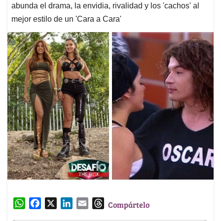
abunda el drama, la envidia, rivalidad y los 'cachos' al
mejor estilo de un 'Cara a Cara'
W
F
X
L
E
T
Compártelo
h
a
i
m
h