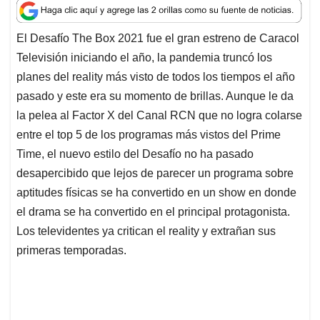
a
c
n
a
r
t
e
k
i
e
El Desafío The Box 2021 fue el gran estreno de Caracol
s
b
e
l
a
Televisión iniciando el año, la pandemia truncó los
A
o
d
d
p
o
I
s
planes del reality más visto de todos los tiempos el año
p
k
n
pasado y este era su momento de brillas. Aunque le da
la pelea al Factor X del Canal RCN que no logra colarse
entre el top 5 de los programas más vistos del Prime
Time, el nuevo estilo del Desafío no ha pasado
desapercibido que lejos de parecer un programa sobre
aptitudes físicas se ha convertido en un show en donde
el drama se ha convertido en el principal protagonista.
Los televidentes ya critican el reality y extrañan sus
primeras temporadas.