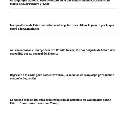
La mujer que tumbó la lista del Pacto, en la que estaba María Fda. Carrascal,
María del Mar Pizarro y “Lalis
Los opositores de Petro no tuvieron más opción que criticar la puerta por la que
entró a la Casa Blanca
Así encontraron el cuerpo del cura Camilo Torres, 60 años después de haber sido
escondido por un general del Ejército
Regresar a la radio para comentar fútbol, la solución de Iván Mejía para luchar
contra la depresión
La casona más de 100 años de la embajada de Colombia en Washington donde
Petro afinó su cara a cara con Trump