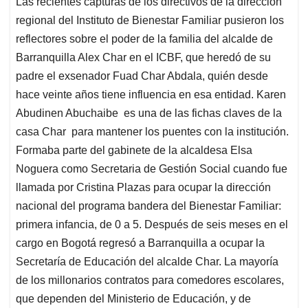
Las recientes capturas de los directivos de la dirección
s
b
e
l
a
regional del Instituto de Bienestar Familiar pusieron los
A
o
d
d
p
o
I
s
reflectores sobre el poder de la familia del alcalde de
p
k
n
Barranquilla Alex Char en el ICBF, que heredó de su
padre el exsenador Fuad Char Abdala, quién desde
hace veinte años tiene influencia en esa entidad. Karen
Abudinen Abuchaibe es una de las fichas claves de la
casa Char para mantener los puentes con la institución.
Formaba parte del gabinete de la alcaldesa Elsa
Noguera como Secretaria de Gestión Social cuando fue
llamada por Cristina Plazas para ocupar la dirección
nacional del programa bandera del Bienestar Familiar:
primera infancia, de 0 a 5. Después de seis meses en el
cargo en Bogotá regresó a Barranquilla a ocupar la
Secretaría de Educación del alcalde Char. La mayoría
de los millonarios contratos para comedores escolares,
que dependen del Ministerio de Educación, y de