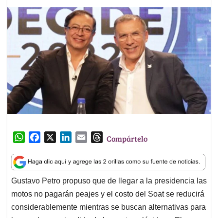
W
F
X
L
E
T
Compártelo
h
a
i
m
h
a
c
n
a
r
t
e
k
i
e
Gustavo Petro propuso que de llegar a la presidencia las
s
b
e
l
a
motos no pagarán peajes y el costo del Soat se reducirá
A
o
d
d
p
o
I
s
considerablemente mientras se buscan alternativas para