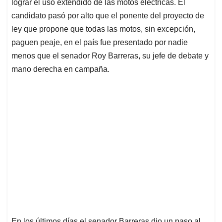
p
k
n
lograr el uso extendido de las motos eléctricas. El
candidato pasó por alto que el ponente del proyecto de
ley que propone que todas las motos, sin excepción,
paguen peaje, en el país fue presentado por nadie
menos que el senador Roy Barreras, su jefe de debate y
mano derecha en campaña.
En los últimos días el senador Barreras dio un paso al