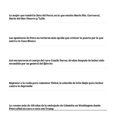
La mujer que tumbó la lista del Pacto, en la que estaba María Fda. Carrascal,
María del Mar Pizarro y “Lalis
Los opositores de Petro no tuvieron más opción que criticar la puerta por la que
entró a la Casa Blanca
Así encontraron el cuerpo del cura Camilo Torres, 60 años después de haber sido
escondido por un general del Ejército
Regresar a la radio para comentar fútbol, la solución de Iván Mejía para luchar
contra la depresión
La casona más de 100 años de la embajada de Colombia en Washington donde
Petro afinó su cara a cara con Trump