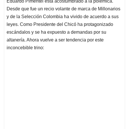
Eduardo Pimentel está acostumbrado a la polémica.
s
b
e
l
a
Desde que fue un recio volante de marca de Millonarios
A
o
d
d
p
o
I
s
y de la Selección Colombia ha vivido de acuerdo a sus
p
k
n
leyes. Como Presidente del Chicó ha protagonizado
escándalos y se ha expuesto a demandas por su
altanería. Ahora vuelve a ser tendencia por este
inconcebible trino: