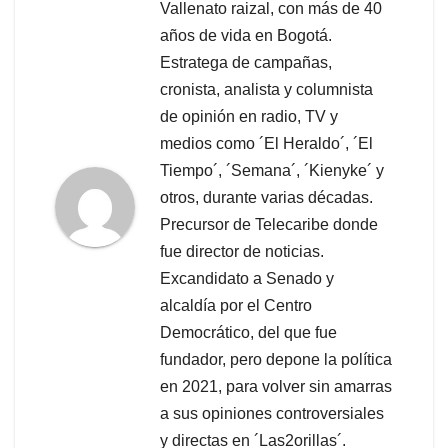
Vallenato raizal, con más de 40
años de vida en Bogotá.
Estratega de campañas,
cronista, analista y columnista
de opinión en radio, TV y
medios como ´El Heraldo´, ´El
Tiempo´, ´Semana´, ´Kienyke´ y
otros, durante varias décadas.
Precursor de Telecaribe donde
fue director de noticias.
Excandidato a Senado y
alcaldía por el Centro
Democrático, del que fue
fundador, pero depone la política
en 2021, para volver sin amarras
a sus opiniones controversiales
y directas en ´Las2orillas´.