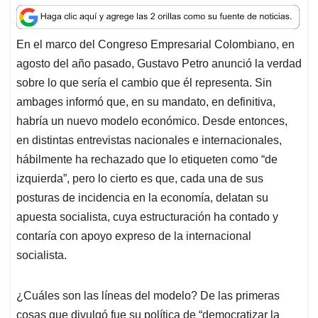
a
c
n
a
r
t
e
k
i
e
En el marco del Congreso Empresarial Colombiano, en
s
b
e
l
a
agosto del año pasado, Gustavo Petro anunció la verdad
A
o
d
d
p
o
I
s
sobre lo que sería el cambio que él representa. Sin
p
k
n
ambages informó que, en su mandato, en definitiva,
habría un nuevo modelo económico. Desde entonces,
en distintas entrevistas nacionales e internacionales,
hábilmente ha rechazado que lo etiqueten como “de
izquierda”, pero lo cierto es que, cada una de sus
posturas de incidencia en la economía, delatan su
apuesta socialista, cuya estructuración ha contado y
contaría con apoyo expreso de la internacional
socialista.
¿Cuáles son las líneas del modelo? De las primeras
cosas que divulgó fue su política de “democratizar la