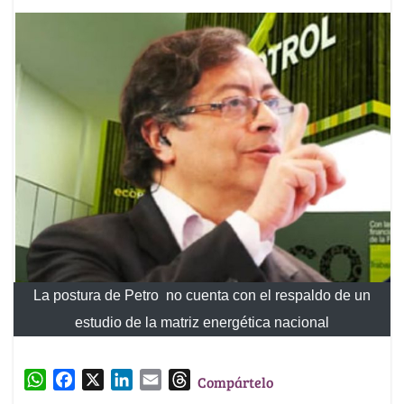
La postura de Petro no cuenta con el respaldo de un
estudio de la matriz energética nacional
W
F
X
L
E
T
Compártelo
h
a
i
m
h